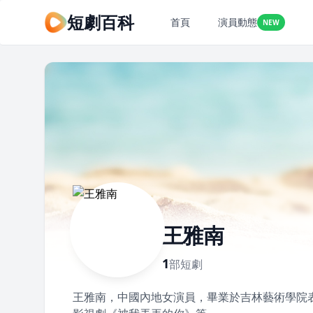
短劇百科
首頁
演員動態
NEW
王雅南
1
部短劇
王雅南，中國內地女演員，畢業於吉林藝術學院