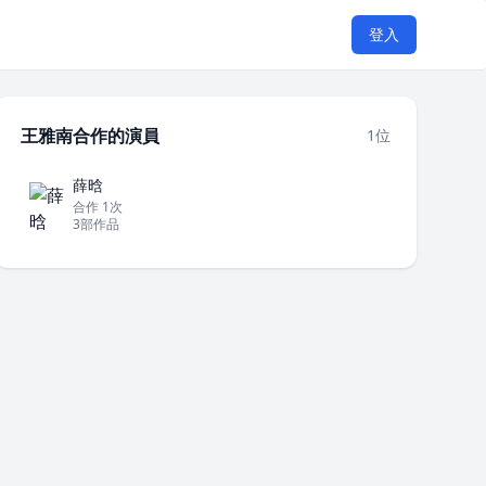
登入
王雅南合作的演員
1位
薛晗
合作 1次
3部作品