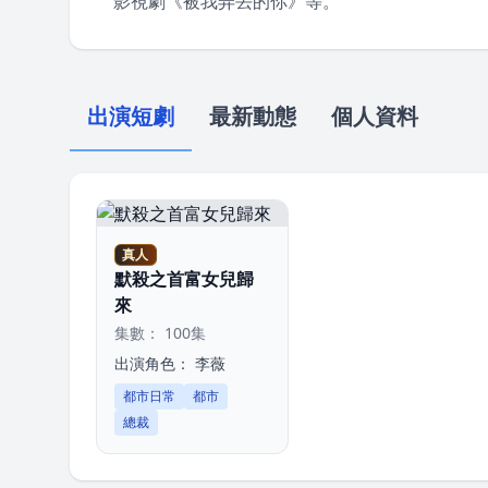
影視劇《被我弄丟的你》等。
出演短劇
最新動態
個人資料
真人
默殺之首富女兒歸
來
集數： 100集
出演角色：
李薇
都市日常
都市
總裁