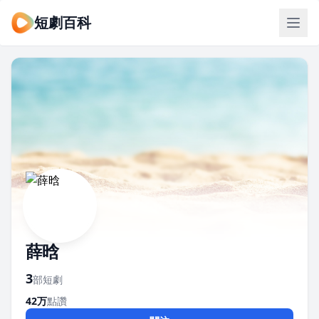
短劇百科
薛晗
3
部短劇
42万
點讚