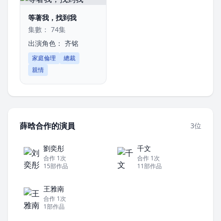
等著我，找到我
集數： 74集
出演角色：
齐铭
家庭倫理
總裁
親情
薛晗合作的演員
3位
劉奕彤
千文
合作 1次
合作 1次
15部作品
11部作品
王雅南
合作 1次
1部作品