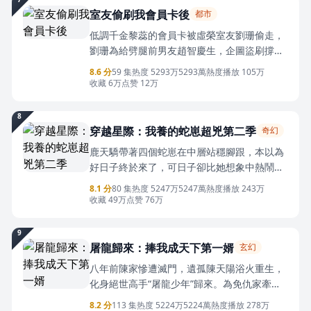
兒子助攻下解開多年誤會，肖晴自食惡果，夫
室友偷刷我會員卡後
都市
妻雙向奔赴，一家四口圓滿逆襲！
低調千金黎蕊的會員卡被虛榮室友劉珊偷走，
劉珊為給劈腿前男友趙智慶生，企圖盜刷撐場
面。黎蕊反手將卡改為短信驗證，生日宴上劉
8.6 分
59 集
热度 5293万
5293萬熱度
播放 105万
珊因無驗證碼無法支付，竟借高利貸強行買
收藏 6万
点赞 12万
單。次日劉珊找趙智要錢，撞破其劈腿富家
女，趙智被甩後暴怒動手，反被黎蕊的追求者
8
韓少鋒當場制服並送進監獄。劉珊走投無路試
穿越星際：我養的蛇崽超兇第二季
奇幻
圖道德綁架黎蕊，遭嚴詞拒絕，最終因欠貸視
鹿天驕帶著四個蛇崽在中層站穩腳跟，本以為
頻曝光被學校開除，徹底自食惡果。
好日子終於來了，可日子卻比她想象中熱鬧百
倍-為了奪得寵愛，四個崽子各懷心思、明爭暗
8.1 分
80 集
热度 5247万
5247萬熱度
播放 243万
搶，鹿天驕哭笑不得一窩孵出來的，你們到底
收藏 49万
点赞 76万
在爭什麼？”可當燼午在她眼前被神秘艦隊擄
走，三個哥哥瞬間紅了眼——追回小弟的路
9
上，傳說中早己死去的燼曜從暗處走出。五個
屠龍歸來：捧我成天下第一婿
玄幻
蛇崽終於聚齊，與此同時，從星際黑洞九死一
八年前陳家慘遭滅門，遺孤陳天陽浴火重生，
生歸來的燼野提刀站在了鹿天驕面前。
化身絕世高手“屠龍少年”歸來。為免仇家牽
連，他刻意隱瞞身份前往龍江首富龍家退婚。
8.2 分
113 集
热度 5224万
5224萬熱度
播放 278万