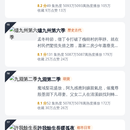
時。帶著前世被至親背叛、全家凍餓慘死的記
8.2 分
49 集
热度 5093万
5093萬熱度
播放 105万
憶，她強忍恨意步步為營，提前囤積生存物
收藏 9万
点赞 13万
資，巧妙將父母轉移至軟臥包廂。面對表妹陳
彤的屢次算計與暴徒的覬覦掠奪，林瑜以智謀
15
設局，一次次化解危機守護家人。在秩序崩塌
燼九州第六季
歷史古代
的人性試煉場中，作惡者自食惡果，她憑藉冷
孟冬時節，徵丁令打破了槐樹村的寧靜。就在
靜與堅韌，終攜父母等來救援，迎來劫後重生
村民們驚慌失措之際，蕭家二房少年蕭塵竟奇
的曙光。
蹟般甦醒過來。他不再是那個任人欺負的軟柿
8.1 分
131 集
热度 5087万
5087萬熱度
播放 179万
子，而是帶著現代記憶的全新靈魂。面對偏心
收藏 25万
点赞 24万
的奶奶和刻薄的大伯，他決心用自己的力量，
讓爹孃過上好日子。
16
九淵第二季
萌寶
魔域梨花盛放，阿九感應到孃親氣息，催魔尊
殷墨淵下凡尋妻。父女二人在清溪鎮找到轉世
失憶的蘇念梨。阿九暖心陪伴、默默守護，一
8.1 分
52 集
热度 5078万
5078萬熱度
播放 172万
點點軟化蘇念梨的心，一家人溫情相伴。不料
收藏 30万
点赞 26万
周蘅勾結獵魔門，洩露蘇念梨蹤跡。眾人方才
知曉，蘇念梨身負千年天魔血脈，家族遭獵魔
17
門迫害。最終大戰爆發，蘇念梨恢復全部記
許我餘生長暖孤夜
都市日常