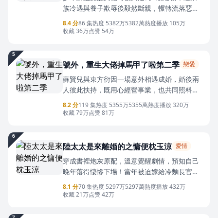
族冷遇與養子欺辱後毅然斷親，輾轉流落惡人
谷。在一次意外中，他的異能獲得億倍血量增
8.4 分
86 集
热度 5382万
5382萬熱度
播放 105万
幅，從此踏上逆襲之路。他獨自闖過無人能生
收藏 36万
点赞 54万
的死亡秘境，在黑拳賽場一路連勝封神，不斷
獲得新的技能。面對家族與敵人的層層追殺，
5
他憑藉超強血量和智慧絕地反擊，一步步踏上
號外，重生大佬掉馬甲了啦第二季
戀愛
強者逆襲之路！
蘇賢兒與東方衍因一場意外相遇成婚，婚後兩
人彼此扶持，既用心經營事業，也共同照料甦
醒的家人。在探尋塵封往事的過程中，兩人曾
8.2 分
119 集
热度 5355万
5355萬熱度
播放 320万
因信息差心生隔閡，最終選擇信任彼此，聯手
收藏 79万
点赞 81万
還原真相，化解了父輩間的陳年心結。歷經成
長與考驗，兩人守護了家庭與彼此，在親友的
6
祝福中迎來了溫暖圓滿的新生活。
陸太太是來離婚的之慵便枕玉涼
愛情
穿成書裡炮灰原配，溫意覺醒劇情，預知自己
晚年落得悽慘下場！當年被迫嫁給冷麵長官陸
澤銘，她獨自創業逆襲，直奔大院離婚。誰知
8.1 分
70 集
热度 5297万
5297萬熱度
播放 432万
撞見白月光肖晴苛待親生兒子，溫意當場護崽
收藏 21万
点赞 42万
硬剛。陸澤銘一眼淪陷，看清肖晴設計後瘋狂
追妻，全力撐腰。她收養孤女、開店立業，在
7