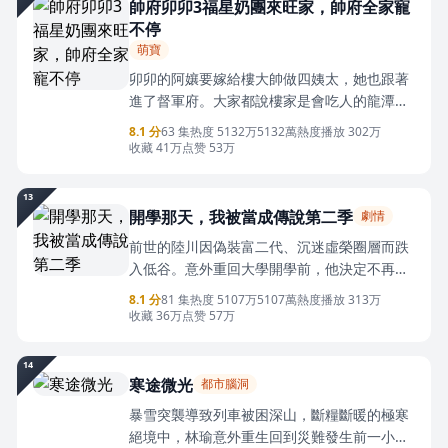
一柄鏽跡斑斑的殘劍浮仙。
帥府卯卯3福星奶團來旺家，帥府全家寵
不停
萌寶
卯卯的阿孃要嫁給樓大帥做四姨太，她也跟著
進了督軍府。大家都說樓家是會吃人的龍潭虎
穴，她這個小拖油瓶肯定活不了多久，遲早會
8.1 分
63 集
热度 5132万
5132萬熱度
播放 302万
和她阿孃一起被趕出去。可是——少帥大哥帶
收藏 41万
点赞 53万
卯卯騎大馬！醫生二哥卯卯的健康交給我！留
洋歸來的三哥說卯卯是小公主，一言不合就帶
13
她承包一條街。斷腿消沉的四哥振作起來要復
開學那天，我被當成傳說第二季
劇情
健，早日能陪妹妹一起玩。
前世的陸川因偽裝富二代、沉迷虛榮圈層而跌
入低谷。意外重回大學開學前，他決定不再靠
人設取悅別人，而是重新規劃人生，認真生
8.1 分
81 集
热度 5107万
5107萬熱度
播放 313万
活、清醒選擇。買房、入學、結識504宿舍三
收藏 36万
点赞 57万
位室友後，陸川本想低調開啟校園生活，卻因
一連串陰差陽錯的誤會，被校長、商會會長和
14
同學們不斷高看。賓利、輝騰、車牌烏龍、宿
寒途微光
都市腦洞
舍群像與校園風波接連發酵，讓他越想平靜，
暴雪突襲導致列車被困深山，斷糧斷暖的極寒
越被推到眾人視線中心。
絕境中，林瑜意外重生回到災難發生前一小