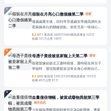
絕，她直白坦蕩，沒媳婦前的蕭徵，女人真麻
煩，有了媳婦後，媳婦，再來二十個饅頭。
2
假裝在月亮心口撒個嬌第二季
戀愛
週歲歲重生後，回到哥哥週歲安準備高調向女
星蘇婉表白的關鍵節點。前世兄長一味傾心蘇
婉，最終遭對方算計，家族衰敗、二人落得悲
8.2 分
71 集
热度 5669万
5669萬熱度
播放 533万
慘結局。為避免悲劇重演，她想方設法勸阻深
收藏 101万
点赞 149万
陷執念的哥哥，打消兄長告白的念頭。她冷靜
收集證據，揭穿蘇婉虛偽算計的真面目，清理
3
身邊暗藏的隱患。原本只是逢場作戲的接近，
母憑子貴後被皇家寵上天第二季
愛情
卻讓冷靜自持的江宗硯留意到堅韌果敢的她，
殷蜜梨嫁給鎮北王蕭時硯後，蕭時硯在與兒子
二人在不斷交集裡互生情愫，她也成功守護住
爭寵時，發現殷蜜梨並沒有全身心依附自己，
家人與家業。
在他倍感挫敗時得知殷蜜梨生母的秘密，才終
8.2 分
66 集
热度 5395万
5395萬熱度
播放 1010万
於明白她從小缺失的安全感。當殷蜜梨孤身對
收藏 49万
点赞 81万
抗整個殷家，不惜一切代價，哪怕成為罪臣之
女都要為母報仇時，蕭時硯站出來給了她足夠
4
的底氣和安全感。殷蜜梨因此也慢慢打開心
血量億倍增幅，被當成廢物異能第三季
扉，全身心相信蕭時硯，兩人攜手之下，解決
都市高武
所有阻礙，也發現了她真正的身世
少年蘇臨覺醒異能時被判定為D級廢物，遭家