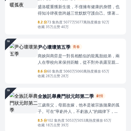
憶，徹底覺醒天魔血脈，與殷墨淵、阿九並肩
盛洛暖重獲新生後，不僅擁有健康的身體，也
迎敵。
得知冷肆夜曾跨越三世默默守護自己。懷著感
恩與勇氣，她告別安穩生活，前往帝都主動靠
8.2 分
73 集
热度 5077万
5077萬熱度
播放 92万
近這個習慣隱藏情感的男人。相處中，她逐漸
收藏 35万
点赞 40万
看見冷肆夜深沉而剋制的真心，並用真誠、陪
伴與溫暖幫助他走出封閉的世界。兩人在家人
18
的支持下彼此理解、相互治癒，也學會珍惜生
尹心壞壞第五季
青春
命、勇敢表達愛意，攜手走向充滿希望的新生
商姎與商弈是一對長相酷似的龍鳳胎姐弟，兩
活。
人在學校向來保持距離，從不對外表露至親關
係，一人隨性灑脫，一人清冷優秀，性格截然
8.6 分
60 集
热度 5060万
5060萬熱度
播放 65万
不同，意外覺醒記憶後的商姎，一心守護溫柔
收藏 28万
点赞 28万
內斂的弟弟，用心化解家庭裡的微妙隔閡，從
容應對校園中的人際紛擾，在日常相處裡慢慢
19
拉近姐弟距離，攜手解鎖生活裡的溫柔點滴，
全族託舉農門狀元郎第二季
劇情
在成長路上彼此陪伴，奔赴屬於自己的溫暖時
三歲喪父，母親改嫁，他本是被宗族拋棄的孤
光。
子。可在“寧虧外人，不虧族人”的鐵律下，全
村節衣縮食，供他一人走進學堂。在這個人命
8.5 分
102 集
热度 5053万
5053萬熱度
播放 65万
如草芥的時代，他捧起的不是書，是全族人的
收藏 18万
点赞 39万
命。當知識成為打破輪迴的唯一利器，他揹負