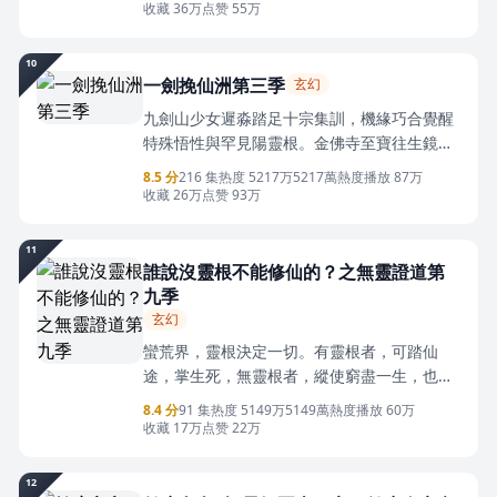
豈料岳父龍正雲堅決拒退，更當眾宣佈他為唯
收藏 36万
点赞 55万
一繼承人，龍家上下將其視為己出、百般護
短。面對豪門的嫉妒與武道仇敵的暗算，龍家
10
寧可拼盡一切也要挺身護婿。陳天陽深受感
一劍挽仙洲第三季
玄幻
動，化身暗夜王者蕩平所有威脅，誓死守護龍
九劍山少女遲淼踏足十宗集訓，機緣巧合覺醒
家。這是一部“硬核岳父反套路寵婿，隱藏大佬
特殊悟性與罕見陽靈根。金佛寺至寶往生鏡現
霸氣護家”的熱血反轉之作。
世，她意外與其器靈結緣，還從遠古傳承中習
8.5 分
216 集
热度 5217万
5217萬熱度
播放 87万
得失傳道源法。各宗門天驕齊聚試煉，人人懷
收藏 26万
点赞 93万
揣各自修行心結。遲帶領同伴在幻境試煉中感
悟道蘊，沉睡的上古大能接連甦醒。潛藏於天
11
地間的隱秘規則慢慢顯露，一場關乎萬千修士
誰說沒靈根不能修仙的？之無靈證道第
前路的全新機緣，正藏在層層迷霧之下等待揭
九季
曉。
玄幻
蠻荒界，靈根決定一切。有靈根者，可踏仙
途，掌生死，無靈根者，縱使窮盡一生，也只
能淪為螻蟻。韓凡便是這樣的螻蟻。無靈根，
8.4 分
91 集
热度 5149万
5149萬熱度
播放 60万
無背景，只是琉璃劍宗最底層的雜役，受盡欺
收藏 17万
点赞 22万
辱，連一頓飽飯都成奢望。本以為此生只能在
泥濘中苟活，卻在一次上山伐竹時，意外撿到
12