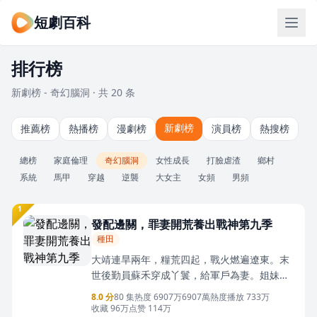
短劇百科
排行榜
新劇榜 - 奇幻腦洞 · 共 20 条
新劇榜
推薦榜
熱播榜
漫劇榜
演員榜
熱搜榜
總榜
家庭倫理
奇幻腦洞
女性成長
打臉虐渣
鄉村
系統
馬甲
穿越
逆襲
大女主
女頻
男頻
1
發配邊關，罪妻開荒養出戰神第九季
種田
大靖連旱兩年，糧荒四起，戰火燃遍遼東。末
世後勤員蘇禾穿成丫鬟，給軍戶為妻。姐妹極
力表現，力爭搶個優秀男兒，而她只看安全
8.0 分
80 集
热度 6907万
6907萬熱度
播放 733万
感，一眼鎖定全場最壯的百戶蕭徵。他冷臉拒
收藏 96万
点赞 114万