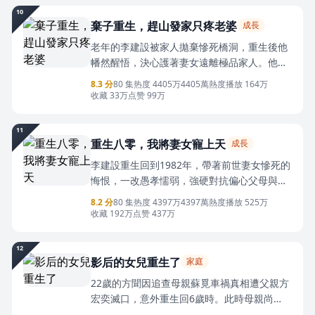
府秘事。最終，寧清晚揭露侯府罪行，侯府眾
10
人遭流放，她也擺脫侯府束縛，與蕭硯終成眷
棄子重生，趕山發家只疼老婆
成長
屬。
老年的李建設被家人拋棄慘死橋洞，重生後他
幡然醒悟，決心護著妻女遠離極品家人。他強
硬反抗偏心父母、白眼狼兄弟與侄子，堅決分
8.3 分
80 集
热度 4405万
4405萬熱度
播放 164万
家，憑藉打獵本領挖到鐵皮石斛、獵獲豹子，
收藏 33万
点赞 99万
賺得第一桶金。還結識企業家吳修遠，合作創
辦山貨加工廠。他智鬥家人的算計，將涉賭拐
11
賣的弟弟送進監獄，又聯手警方端掉黑老大陳
重生八零，我將妻女寵上天
成長
振坤的賭場，最終事業成功，妻女幸福，活成
李建設重生回到1982年，帶著前世妻女慘死的
人生贏家。
悔恨，一改愚孝懦弱，強硬對抗偏心父母與貪
婪兄嫂，堅決拒絕賣女換彩禮的要求。他憑狩
8.2 分
80 集
热度 4397万
4397萬熱度
播放 525万
獵本領和前世記憶，獵獲豹子、解決野豬災，
收藏 192万
点赞 437万
售賣珍貴藥材與高嶺土積累財富，成功分家後
在縣城買房定居，送女兒入學。最終，偏心家
12
人自食惡果，李建設兌現承諾，帶著妻女在新
影后的女兒重生了
家庭
時代過上富足幸福的生活。
22歲的方聞因追查母親蘇覓車禍真相遭父親方
宏奕滅口，意外重生回6歲時。此時母親尚
在，父親還未與母親離婚，正與經紀人白歌暗