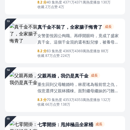
8.2 分
40 集
热度 4371万
4371萬熱度
播放 130万
通款曲，密謀通過股權轉讓奪取蘇覓的覓星影
收藏 2万
点赞 4万
視公司，並企圖用鉅額死亡保險金殺妻騙保。
帶著前世記憶的小方聞決心守護母親，先是撕
13
毀股權轉讓協議，拍下父親出軌證據，隨後協
真千金不裝了，全家腸子悔青了
成長
助蘇覓查出公司賬目虧空、方宏奕賄賂評委等
女警姜悅因公殉職。再睜開眼時，竟成了盛家
罪證。
真千金。這個千金混的還有點兒慘，被養母虐
待了十幾年，終於回到親生父母身邊，卻一直
8.2 分
83 集
热度 4369万
4369萬熱度
播放 88万
被假千金欺負陷害，被親生父母嫌棄，最終絕
收藏 87万
点赞 224万
望的慘死在綁匪手中。姜悅死前正在調查盛氏
集團，這簡直是就是瞌睡來了送枕頭。她毫不
14
手軟的替原身大義滅親。可隨著調查的深入，
父親再婚，我仍是真千金
成長
她前世的死因竟疑點重重，而她前世青梅竹馬
重生回到父母離婚時，林星瑤為報前世之仇，
的愛人，竟又糾纏上來。姜悅，“謝二少，你到
假意選擇父親林國棟。面對繼母繼妹的刁難算
底想怎樣？”謝北堯“我想，自薦枕蓆。”
計、父親的偏心，她步步為營，借力爺爺與商
8.3 分
70 集
热度 4353万
4353萬熱度
播放 132万
業大佬顧淵，揭穿偽善面具，奪回項目主導
收藏 66万
点赞 138万
權，逆襲成為集團總裁。當父親奪權陰謀敗露
之際，林星瑤聯合母親與警方將其繩之以法，
15
徹底清算前世債，穩坐家業繼承人之位，開啟
七零開掛：甩掉極品全家桶
成長
全新人生。