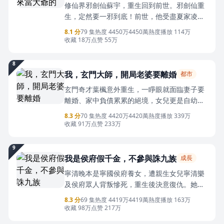
修仙界邪劍仙蘇宇，重生回到前世。邪劍仙重
裡，恐嚇他牢記她的名字。孟瑤暗自發誓：既
生，定然要一邪到底！前世，他受盡夏家凌
然活了，那前世的恩怨，就從現在開始了結
辱，這一世定要一一報復回來。漂亮老婆假清
吧。
8.1 分
79 集
热度 4450万
4450萬熱度
播放 114万
高，蘇宇選擇直接率性而為，肆無忌憚！等到
收藏 18万
点赞 55万
蘇宇舉世無敵，前妻全家後悔不迭，跪求他原
諒！
8
我，玄門大師，開局老婆要離婚
都市
玄門奇才葉楓意外重生，一睜眼就面臨妻子要
離婚、家中負債累累的絕境，女兒更是自幼無
法言語。這一世，他決心不再重蹈覆轍，憑藉
8.3 分
70 集
热度 4420万
4420萬熱度
播放 339万
一身玄門本事，算命改運、煉製奇物，輕鬆賺
收藏 91万
点赞 233万
得盆滿缽滿，狠狠打臉所有看輕他的人。他一
邊掃清各方阻礙，一邊用實力還清債務、治好
9
女兒，讓妻女重新依靠自己。看他從落魄廢婿
我是侯府假千金，不參與誅九族
成長
逆襲成全城敬仰的玄門高人，守妻護女，走上
寧清晚本是寧國侯府養女，遭親生女兒寧清樂
人生巔峰！
及侯府眾人背叛慘死，重生後決意復仇。她步
步為營，奪回管家權又適時放手，讓侯府陷入
8.3 分
69 集
热度 4419万
4419萬熱度
播放 163万
虧空危機，揭穿寧清樂的陰謀，使其出盡洋
收藏 98万
点赞 217万
相。期間與三皇子蕭硯相遇結盟，共同調查侯