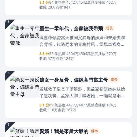
8.1 分
84 集
热度 4542万
4542萬熱度
播放 462万
明正大迎娶慕南梔，分家脫離老葉家這個累
收藏 28万
点赞 84万
贅，讓父母妻兒過上衣食無憂的日子！重活一
世，上輩子被葉家不斷吸血，今生定要連本帶
5
利討回，看葉景川如何攪動整個葉家。
重生一零年代，全家被我帶飛
成長
鳳嘉檸領證當天被同父異母的妹妹和未婚夫聯
合背叛，錯過趕來的青梅竹馬，當場車禍身
亡。豈料，竟意外重回18年前！帶著前世記
8.3 分
53 集
热度 4504万
4504萬熱度
播放 679万
憶，鳳嘉檸開啟爽快復仇模式！聯合上輩子早
收藏 57万
点赞 124万
早去世的母親和哥哥，暴揍罪魁禍首，一路開
掛！一路逆襲！
6
嫡女一身反骨，偏嫁高門當主母
成長
孟瑤救了皇長子楚墨淵，但孟家卻讓她妹妹搶
了這功勞。孟家人聯手瞞著她，一瞞就是兩
年。她回京後才發現，孟府換了大宅，成了忠
8.1 分
69 集
热度 4477万
4477萬熱度
播放 184万
義將軍府，搶走功勞的妹妹做了縣主，搶佔軍
收藏 116万
点赞 267万
功的祖父成了大將軍，給她下毒的繼母做了誥
命夫人，害死她孃親的父親做了皇帝的親家！
7
他們廢了她的武功、讓她變成傻子，最後害死
贅婿！我是來當大爺的
都市
了她。重生那日，她直接把楚墨淵摁在山洞