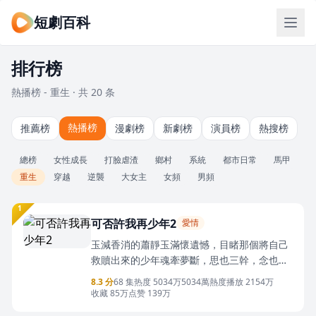
短劇百科
排行榜
熱播榜 - 重生 · 共 20 条
熱播榜
推薦榜
漫劇榜
新劇榜
演員榜
熱搜榜
總榜
女性成長
打臉虐渣
鄉村
系統
都市日常
馬甲
重生
穿越
逆襲
大女主
女頻
男頻
1
可否許我再少年2
愛情
玉減香消的蕭靜玉滿懷遺憾，目睹那個將自己
救贖出來的少年魂牽夢斷，思也三幹，念也三
千，直到夜空一顆星星飛過，重返2008。這一
8.3 分
68 集
热度 5034万
5034萬熱度
播放 2154万
年，正讀高三。重活一世，蕭靜玉放下了對他
收藏 85万
点赞 139万
人目光的在意，擁抱陳鈞，守住時間裡的少