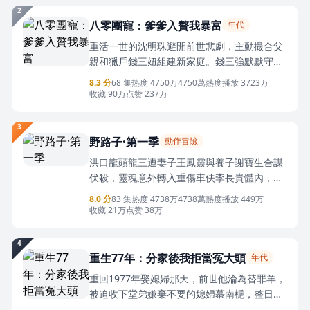
年，別再讓他虛度。著名的江城中學高三班名
2
人蕭靜玉女士，面對校方採訪的三個提問時如
八零團寵：爹爹入贅我暴富
年代
是道“我最感謝的同學、家人、摯友，他們分別
重活一世的沈明珠避開前世悲劇，主動撮合父
是陳鈞、陳鈞、以及陳鈞。”
親和獵戶錢三妞組建新家庭。錢三強默默守護
沈明珠，對她格外偏愛。一家人攜手應對鄰里
8.3 分
68 集
热度 4750万
4750萬熱度
播放 3723万
糾紛、外人算計，拆穿陳年騙局。沈明珠徹底
收藏 90万
点赞 237万
走出過往陰影，在至親陪伴與錢三強的守護下
紮根鄉村，用心經營生活，二人慢慢雙向傾
3
心，收穫圓滿親情與愛情。
野路子·第一季
動作冒險
洪口龍頭龍三遭妻子王鳳靈與養子謝寶生合謀
伏殺，靈魂意外轉入重傷車伕李長貴體內，陷
入底層困境。他借獨門武功重鑄威望，帶領車
8.0 分
83 集
热度 4738万
4738萬熱度
播放 449万
伕反抗仟足幫壓榨，聯手斧頭幫創立踏浪會，
收藏 21万
点赞 38万
迅速擴張勢力。此時滄瀾社發佈天誅令，三堂
高手圍剿李長貴，同時王鳳靈坦白當年刺殺真
4
相，李長貴終於看清妻子與養子的背叛，決心
重生77年：分家後我拒當冤大頭
年代
奪回滄瀾社、肅清仇敵，為底層百姓闖出一條
重回1977年娶媳婦那天，前世他淪為替罪羊，
不受強權壓榨的生存之路。
被迫收下堂弟嫌棄不要的媳婦慕南梔，整日飽
受流言蜚語，還不懂珍惜。這一世，他定要光