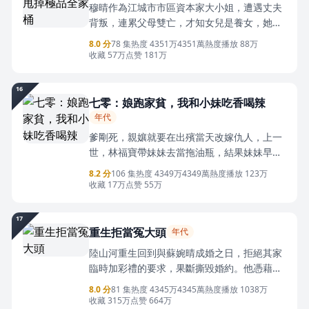
穆晴作為江城市市區資本家大小姐，遭遇丈夫
背叛，連累父母雙亡，才知女兒是養女，她憤
怒之下一拖二下慘死，沒曾想竟然重生了！這
8.0 分
78 集
热度 4351万
4351萬熱度
播放 88万
一世，她覺醒讀心術，看清所有人，絕情斷
收藏 57万
点赞 181万
義！大仇得報之下，她找到親生女兒，重振穆
家輝煌，矚目世界！
16
七零：娘跑家貧，我和小妹吃香喝辣
年代
爹剛死，親孃就要在出殯當天改嫁仇人，上一
世，林福寶帶妹妹去當拖油瓶，結果妹妹早
夭，自己鬱鬱而終。重生歸來，他毅然斷親，
8.2 分
106 集
热度 4349万
4349萬熱度
播放 123万
帶著妹妹和跛腳嫂子單過，卻意外覺醒靈泉空
收藏 17万
点赞 55万
間獲得強身術，金針術，等七種鬼谷傳承，從
此林福寶種糧養藥，免費義診，一步步鬥垮壟
17
斷全鄉的黑心醫館劉氏醫館！且看林福寶如何
重生拒當冤大頭
年代
守護家人，為父報仇，讓全村人看得起病！改
陸山河重生回到與蘇婉晴成婚之日，拒絕其家
編自番茄小說《福寶靈泉我斷親後，都悔哭
臨時加彩禮的要求，果斷撕毀婚約。他憑藉前
了》，作者大茄子小茄子。
世記憶，靠炒鱔魚、收售蔬菜創業致富，途中
8.0 分
81 集
热度 4345万
4345萬熱度
播放 1038万
救下遭人刁難的沈薇，二人互生情愫。面對蘇
收藏 315万
点赞 664万