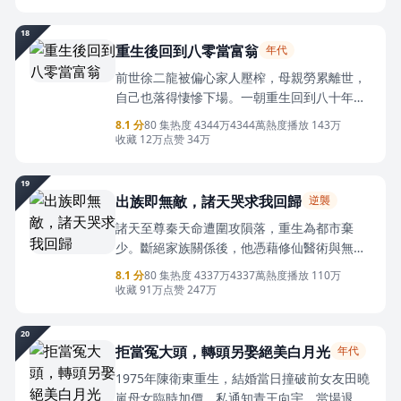
婉晴、王二強等人的屢次算計，陸山河見招拆
招，聯合親友化解危機。他還憑藉才能拿下縣
18
食品廠，事業蒸蒸日上，最終與沈薇修成正
重生後回到八零當富翁
年代
果，開啟嶄新人生。
前世徐二龍被偏心家人壓榨，母親勞累離世，
自己也落得悽慘下場。一朝重生回到八十年
代，他果斷與原生家庭決裂。帶著母親、妹妹
8.1 分
80 集
热度 4344万
4344萬熱度
播放 143万
獨立生活，憑藉超前眼光抓住商機，靠收購黃
收藏 12万
点赞 34万
鱔、倒賣貨物一步步創業致富。途中他結識良
友，邂逅善良的溫葉，接連化解鄰里刁難、仇
19
家算計，還重拾讀書夢想。他一邊打拼事業、
出族即無敵，諸天哭求我回歸
逆襲
努力求學，一邊懲治貪婪的親戚與小人，最終
諸天至尊秦天命遭圍攻隕落，重生為都市棄
事業有成、喜結良緣，帶著家人過上了富足美
少。斷絕家族關係後，他憑藉修仙醫術與無敵
滿的新生活。
實力逆襲崛起，煉丹治病、橫掃強敵，更成為
8.1 分
80 集
热度 4337万
4337萬熱度
播放 110万
龍魂少將。面對前未婚妻的悔恨、各大家族的
收藏 91万
点赞 247万
針對，他誓要重歸巔峰，揭開身世之謎，橫掃
諸天萬界。
20
拒當冤大頭，轉頭另娶絕美白月光
年代
1975年陳衛東重生，結婚當日撞破前女友田曉
嵐母女臨時加價、私通知青王向宇，當場退