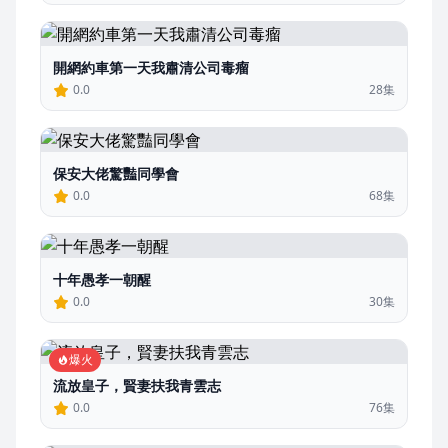
開網約車第一天我肅清公司毒瘤
0.0
28集
保安大佬驚豔同學會
0.0
68集
十年愚孝一朝醒
0.0
30集
爆火
流放皇子，賢妻扶我青雲志
0.0
76集