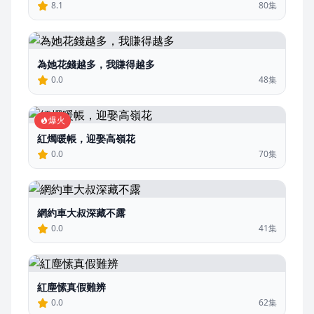
8.1
80集
為她花錢越多，我賺得越多
0.0
48集
爆火
紅燭暖帳，迎娶高嶺花
0.0
70集
網約車大叔深藏不露
0.0
41集
紅塵愫真假難辨
0.0
62集