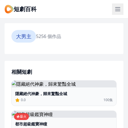
短劇百科
大男主
5256 個作品
相關短劇
隱藏絕代神豪，歸來驚豔全城
0.0
100集
爆火
都市超級鑑寶神瞳