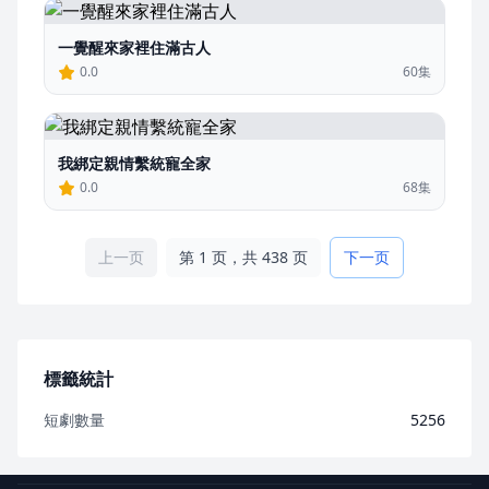
一覺醒來家裡住滿古人
0.0
60集
我綁定親情繫統寵全家
0.0
68集
上一页
第 1 页，共 438 页
下一页
標籤統計
短劇數量
5256