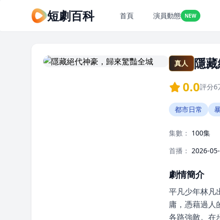
短劇百科
首頁
演員動態
NEW
隱藏
真人
0.0
評分
6
都市日常
集數：
100集
首播：
2026-05
劇情簡介
平凡少年林凡
庸，憑藉過人
各路強敵。在