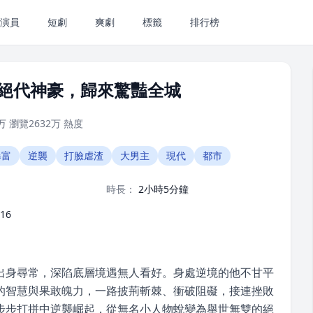
演員
短劇
爽劇
標籤
排行榜
絕代神豪，歸來驚豔全城
万
瀏覽
2632万
熱度
暴富
逆襲
打臉虐渣
大男主
現代
都市
時長：
2小時5分鐘
-16
出身尋常，深陷底層境遇無人看好。身處逆境的他不甘平
的智慧與果敢魄力，一路披荊斬棘、衝破阻礙，接連挫敗
步步打拼中逆襲崛起，從無名小人物蛻變為舉世無雙的絕