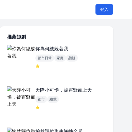
登入
推薦短劇
你為何總躲著我
都市日常
家庭
懸疑
⭐
天降小可憐，被霍爺寵上天
都市
總裁
⭐
婉然歸位重生逆轉全局