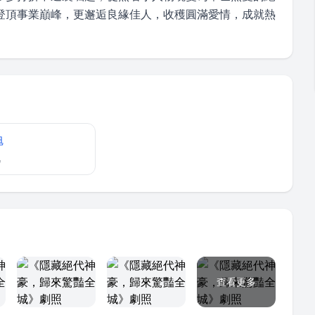
登頂事業巔峰，更邂逅良緣佳人，收穫圓滿愛情，成就熱
旭
凡
查看更多