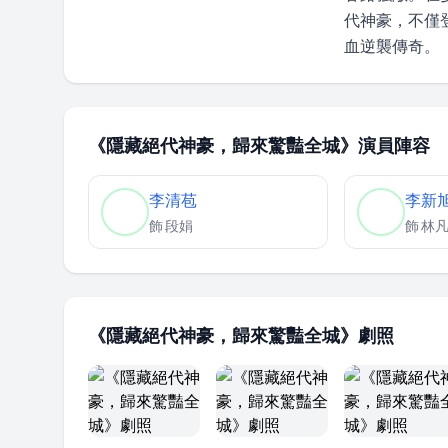
代神豪，不僅
血逆襲傳奇。
《隱藏絕代神豪，歸來驚豔全城》演員陣容
李清苞
李新
飾
段娟
飾
林
《隱藏絕代神豪，歸來驚豔全城》劇照