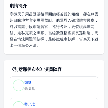
劇情簡介
寒微天子周昌登基後尋回飽經苦難的姐姐，卻在燕雲
州目睹地方官吏層層盤剝。他隱忍入礦場體察民瘼，
終以雷霆手段肅清貪官。巡行各州，更發現高層勾
結、走私克賑之黑幕。當線索直指國舅長孫尉遲，周
昌在情法兩難間抉擇，最終鐵腕肅朝綱，誓為天下殺
出一個海晏河清。
《別惹那個布衣》演員陣容
魏凱
飾
周昌
劉琪奕