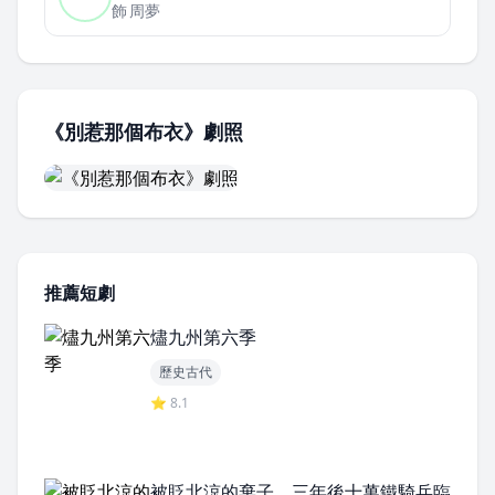
飾
周夢
《別惹那個布衣》劇照
推薦短劇
燼九州第六季
歷史古代
⭐ 8.1
被貶北涼的棄子，三年後十萬鐵騎兵臨