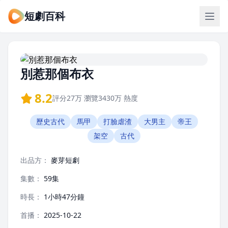
短劇百科
別惹那個布衣
8.2
評分
27万
瀏覽
3430万
熱度
歷史古代
馬甲
打臉虐渣
大男主
帝王
架空
古代
出品方：
麥芽短劇
集數：
59集
時長：
1小時47分鐘
首播：
2025-10-22