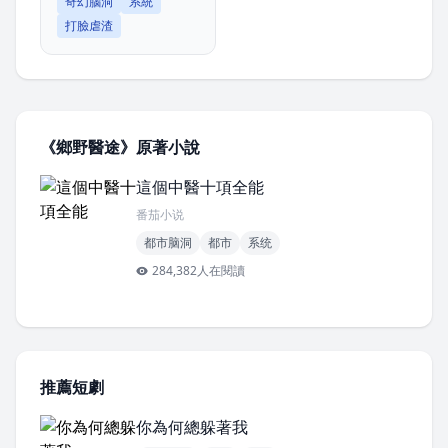
奇幻腦洞
系統
打臉虐渣
《鄉野醫途》原著小說
這個中醫十項全能
番茄小说
都市脑洞
都市
系统
284,382人在閱讀
推薦短劇
你為何總躲著我