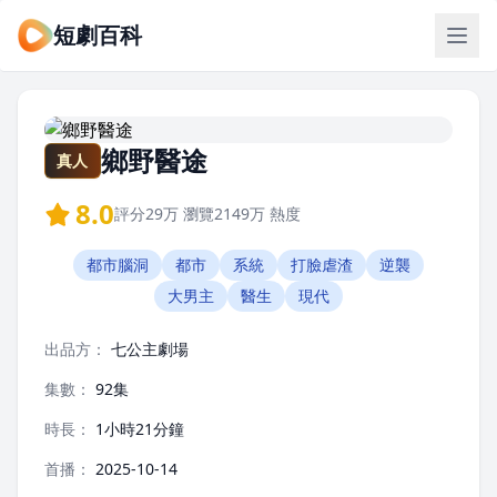
短劇百科
鄉野醫途
真人
8.0
評分
29万
瀏覽
2149万
熱度
都市腦洞
都市
系統
打臉虐渣
逆襲
大男主
醫生
現代
出品方：
七公主劇場
集數：
92集
時長：
1小時21分鐘
首播：
2025-10-14