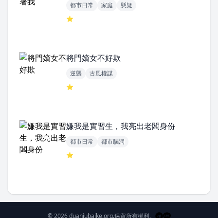
都市日常
家庭
懸疑
⭐
將門嫡女不好欺
逆襲
古風權謀
⭐
嫌我是實習生，我亮出老闆身份
都市日常
都市腦洞
⭐
© 2026 duanjubaike.org.
保留所有權利。