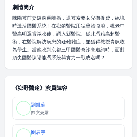
劇情簡介
陳陽被前妻嫌窮逼離婚，還被索要女兒撫養費，絕境
時激活國醫系統！在鄉鎮醫院用猛藥治腹瀉，獲老中
醫高明選賞識收徒，調入縣醫院。從此憑藉高超醫
術，在醫院解決病患的疑難雜症，並獲得教授青睞收
為學生。當他收到京都三甲國醫會診賽邀約時，面對
頂尖國醫陳陽能憑系統與實力一戰成名嗎？
《鄉野醫途》演員陣容
劉凱倫
飾
文曼露
劉辰宇