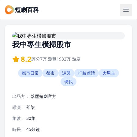
短劇百科
我中專生橫掃股市
8.2
評分
7万
瀏覽
1982万
熱度
都市日常
都市
逆襲
打臉虐渣
大男主
現代
出品方：
落塵短劇官方
導演：
邵柒
集數：
30集
時長：
45分鐘