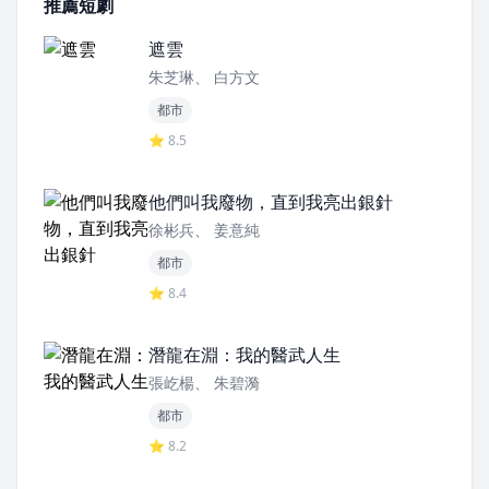
推薦短劇
遮雲
朱芝琳、 白方文
都市
⭐ 8.5
他們叫我廢物，直到我亮出銀針
徐彬兵、 姜意純
都市
⭐ 8.4
潛龍在淵：我的醫武人生
張屹楊、 朱碧漪
都市
⭐ 8.2