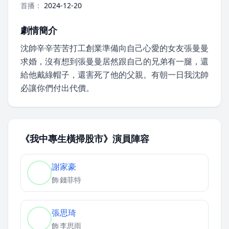
首播：
2024-12-20
劇情簡介
沈帥辛辛苦苦打工創業準備向自己心愛的女友張曼曼
求婚，沒有想到張曼曼居然跟自己的兄弟有一腿，還
給他戴綠帽子，還害死了他的父親。有朝一日我沈帥
必讓你們付出代價。
《我中專生橫掃股市》演員陣容
謝家豪
飾
錢菲特
張思琦
飾
李思雨