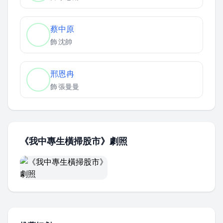
蔡中原
飾
沈帥
邢恩冉
飾
張曼曼
《我中專生橫掃股市》劇照