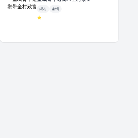
鄉村
劇情
⭐