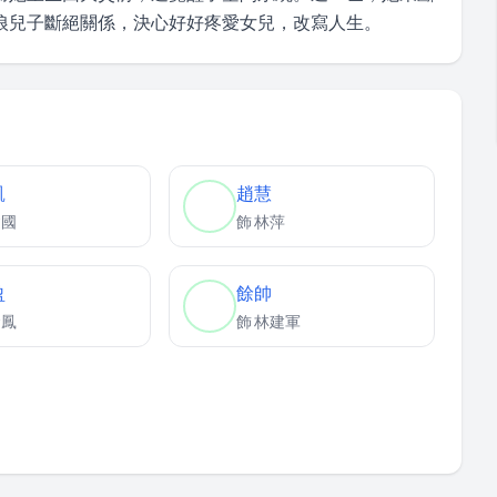
狼兒子斷絕關係，決心好好疼愛女兒，改寫人生。
凱
趙慧
建國
飾
林萍
盈
餘帥
金鳳
飾
林建軍