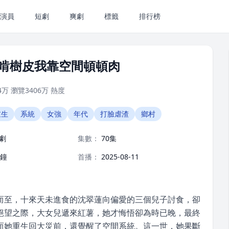
演員
短劇
爽劇
標籤
排行榜
啃樹皮我靠空間頓頓肉
4万
瀏覽
3406万
熱度
重生
系統
女強
年代
打臉虐渣
鄉村
劇
集數：
70集
分鐘
首播：
2025-08-11
而至，十來天未進食的沈翠蓮向偏愛的三個兒子討食，卻
絕望之際，大女兒遞來紅薯，她才悔悟卻為時已晚，最終
而她重生回大災前，還覺醒了空間系統。這一世，她果斷