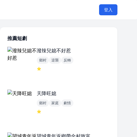
登入
推薦短劇
潑辣兒媳不好惹
鄉村
逆襲
反轉
⭐
天降旺媳
鄉村
家庭
劇情
⭐
望城青年返鄉帶全村致富