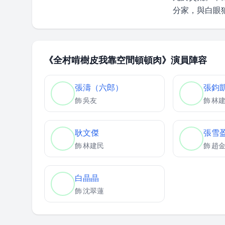
分家，與白眼
《全村啃樹皮我靠空間頓頓肉》演員陣容
張濤（六郎）
張鈞
飾
吳友
飾
林
耿文傑
張雪
飾
林建民
飾
趙
白晶晶
飾
沈翠蓮