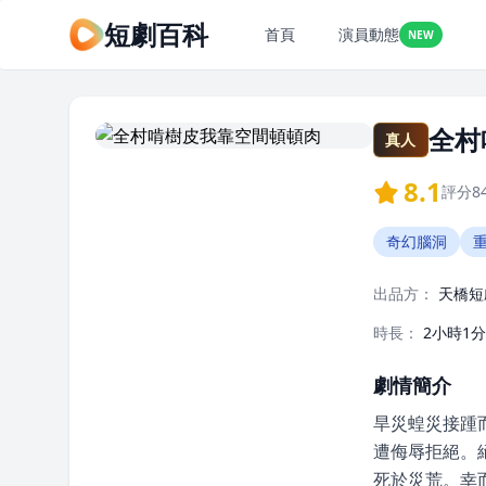
短劇百科
首頁
演員動態
NEW
全村
真人
8.1
評分
8
奇幻腦洞
出品方：
天橋短
時長：
2小時1
劇情簡介
旱災蝗災接踵
遭侮辱拒絕。
死於災荒。幸