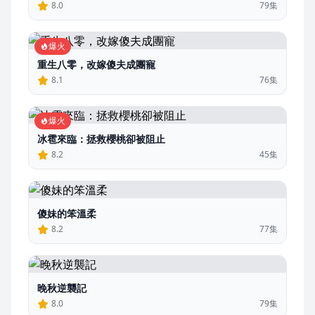
8.0
79集
爆火
重生八零，改嫁傻夫成團寵
8.1
76集
爆火
冰雹來臨：拯救櫻桃卻被阻止
8.2
45集
傻妹的笨溫柔
8.2
77集
晚秋逆襲記
8.0
79集