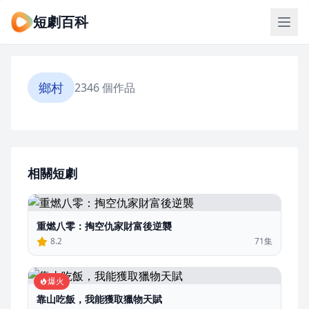
短劇百科
鄉村
2346 個作品
相關短劇
重燃八零：掏空仇家財富後逆襲
8.2
71集
爆火
靠山吃飯，我能獲取獵物天賦