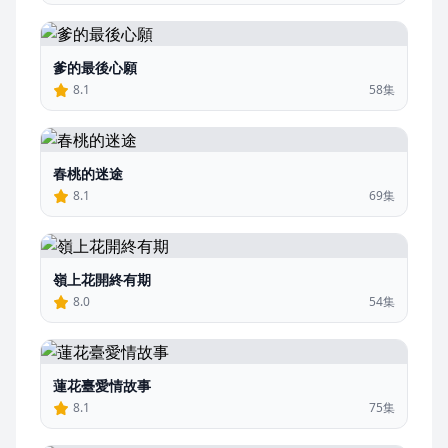
爹的最後心願
8.1
58集
春桃的迷途
8.1
69集
嶺上花開終有期
8.0
54集
蓮花臺愛情故事
8.1
75集