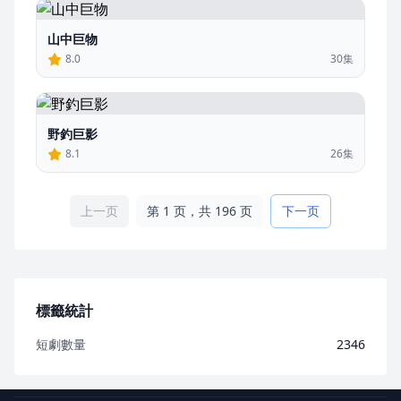
山中巨物
8.0
30集
野釣巨影
8.1
26集
上一页
第 1 页，共 196 页
下一页
標籤統計
短劇數量
2346