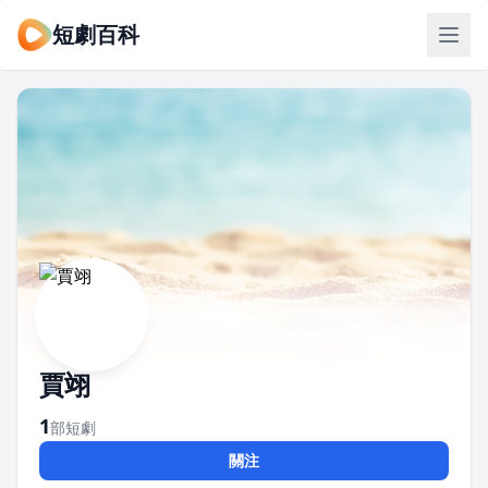
短劇百科
賈翊
1
部短劇
關注