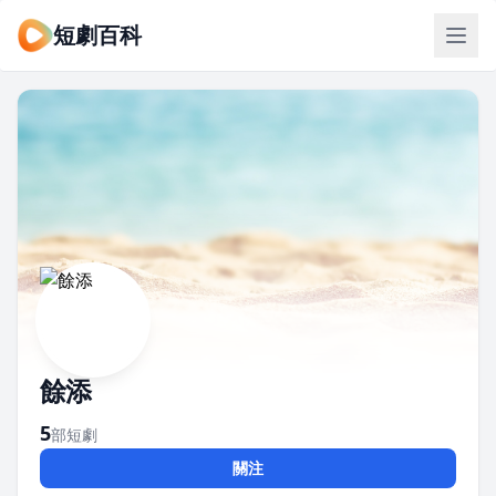
短劇百科
餘添
5
部短劇
關注