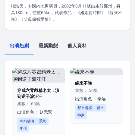
張浩天，中國內地男演員，2002年8月11號出生於鄭州，身
高180cm，體重65kg，代表作品：《姐姐何時歸》《緣來不
晚》《父母保姆愛情》。
出演短劇
最新動態
個人資料
緣來不晚
穿成六零戲精老太，演
集數： 50集
到逆子淚汪汪
出演角色：
季远
集數： 65集
都市情感
都市
出演角色：
赵元双
神豪
奇幻腦洞
系統
年代