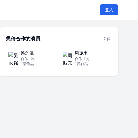
登入
吳倩合作的演員
2位
吳永強
周振東
合作 1次
合作 1次
1部作品
1部作品