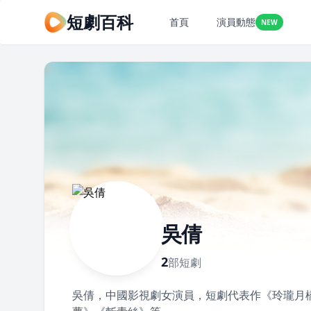
短劇百科
首頁
演員動態
NEW
吳倩
2
部短劇
吳倩，中國影視劇女演員，短劇代表作《玲瓏月