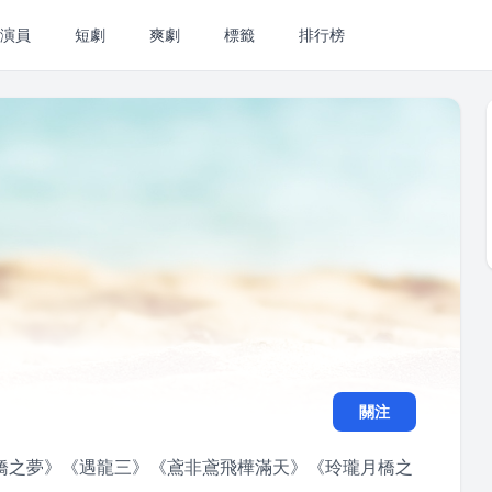
演員
短劇
爽劇
標籤
排行榜
關注
橋之夢》《遇龍三》《鳶非鳶飛樺滿天》《玲瓏月橋之