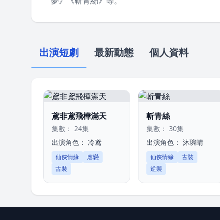
夢》《斬青絲》等。
出演短劇
最新動態
個人資料
鳶非鳶飛樺滿天
斬青絲
集數： 24集
集數： 30集
出演角色：
冷鸢
出演角色：
沐琬晴
仙俠情緣
虐戀
仙俠情緣
古裝
古裝
逆襲