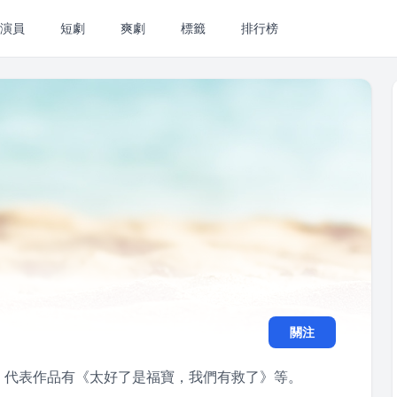
演員
短劇
爽劇
標籤
排行榜
關注
3kg，代表作品有《太好了是福寶，我們有救了》等。