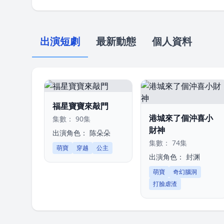
出演短劇
最新動態
個人資料
福星寶寶來敲門
港城來了個沖喜小
集數： 90集
財神
出演角色：
陈朵朵
集數： 74集
萌寶
穿越
公主
出演角色：
封渊
萌寶
奇幻腦洞
打臉虐渣