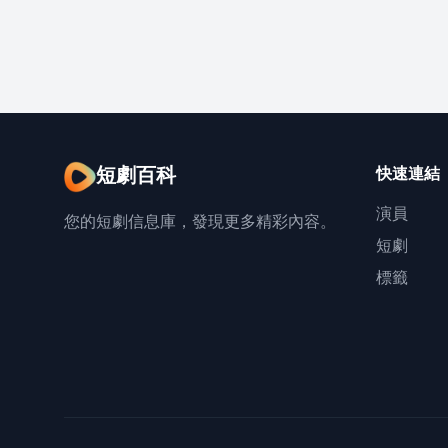
短劇百科
快速連結
演員
您的短劇信息庫，發現更多精彩內容。
短劇
標籤