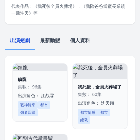
代表作品：《我死後全員火葬場》，《我陪爸爸當廠長業績
一飛沖天》等
出演短劇
最新動態
個人資料
鎮龍
集數： 96集
我死後，全員火葬場了
集數： 60集
出演角色：
江战霖
出演角色：
沈天翔
戰神歸來
都市
強者回歸
都市情感
都市
總裁