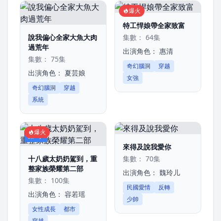
爆火
特工悍娘帶全家致富
說我偏心全家大魚大肉
集數： 64集
過荒年
出演角色：
惠清
集數： 75集
奇幻腦洞
穿越
出演角色：
夏芸娘
女強
奇幻腦洞
穿越
系統
爆火
第2季
來得及說我愛你
十八歲太奶奶駕到，重
集數： 70集
整家族榮耀第二部
出演角色：
魏玲儿
集數： 100集
民國愛情
反轉
出演角色：
容若瑶
少帥
女性成長
都市
穿越