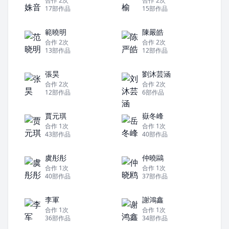
合作 2次
合作 2次
17部作品
15部作品
範曉明
陳嚴皓
合作 2次
合作 2次
13部作品
12部作品
張昊
劉沐芸涵
合作 2次
合作 2次
12部作品
6部作品
賈元琪
嶽冬峰
合作 1次
合作 1次
43部作品
40部作品
虞彤彤
仲曉鷗
合作 1次
合作 1次
40部作品
37部作品
李軍
謝鴻鑫
合作 1次
合作 1次
36部作品
34部作品