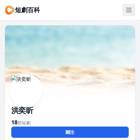
短劇百科
洪奕昕
18
部短劇
關注