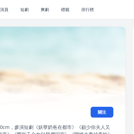
演員
短劇
爽劇
標籤
排行榜
關注
130cm，參演短劇《妖孽奶爸在都市》《顧少你夫人又