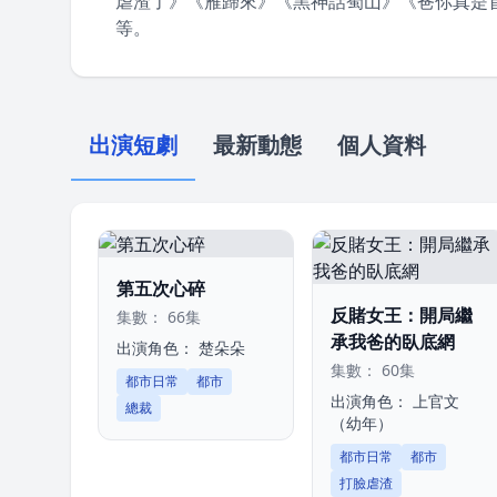
虐渣了》《雁歸來》《黑神話蜀山》《爸你真是
等。
出演短劇
最新動態
個人資料
第五次心碎
反賭女王：開局繼
集數： 66集
承我爸的臥底網
出演角色：
楚朵朵
集數： 60集
都市日常
都市
出演角色：
上官文
總裁
（幼年）
都市日常
都市
打臉虐渣