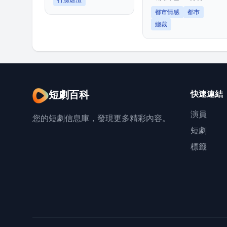
都市情感
都市
總裁
短劇百科
快速連結
演員
您的短劇信息庫，發現更多精彩內容。
短劇
標籤