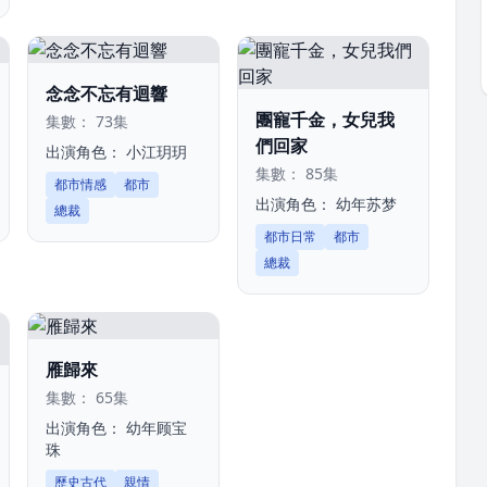
念念不忘有迴響
團寵千金，女兒我
集數： 73集
們回家
出演角色：
小江玥玥
集數： 85集
都市情感
都市
出演角色：
幼年苏梦
總裁
都市日常
都市
總裁
雁歸來
集數： 65集
出演角色：
幼年顾宝
珠
歷史古代
親情