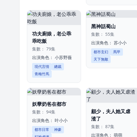
黑神話蜀山
功夫廚娘，老公乖
集數： 55集
乖吃飯
出演角色：
苏小小
集數： 79集
都市玄幻
馬甲
出演角色：
小苏野薇
天下無敵
現代言情
總裁
青梅竹馬
妖孽奶爸在都市
顧少，夫人她又虐
集數： 94集
渣了
出演角色：
叶小小
集數： 87集
都市日常
神豪
出演角色：
萌萌
打臉虐渣