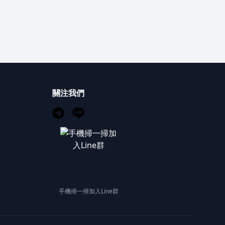
關注我們
手機掃一掃加入Line群