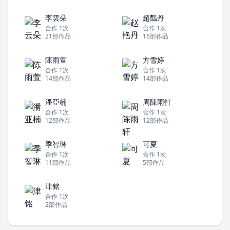
李雲朵
趙豔丹
合作 1次
合作 1次
21部作品
16部作品
陳雨萱
方雪婷
合作 1次
合作 1次
14部作品
14部作品
潘亞楠
周陳雨軒
合作 1次
合作 1次
12部作品
12部作品
季智琳
可夏
合作 1次
合作 1次
11部作品
5部作品
津銘
合作 1次
2部作品