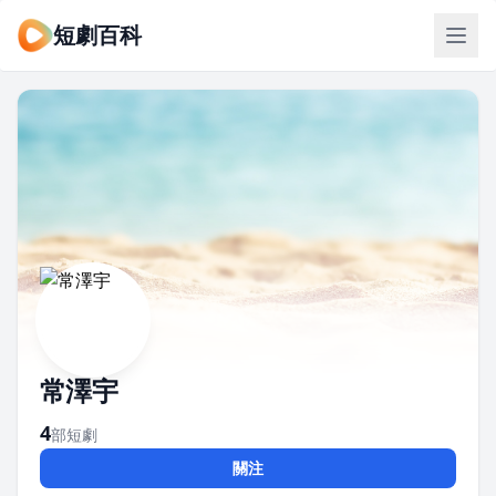
短劇百科
常澤宇
4
部短劇
關注