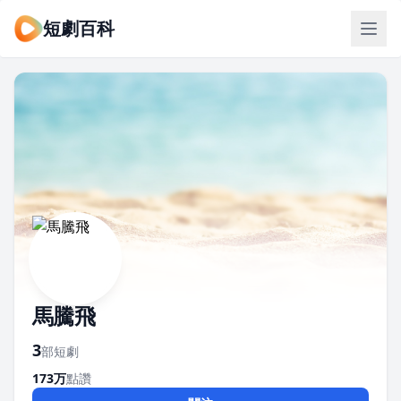
短劇百科
馬騰飛
3
部短劇
173万
點讚