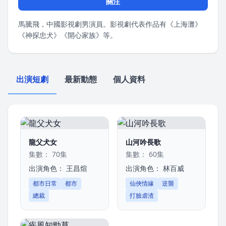
關注
馬騰飛，中國影視劇男演員。影視劇代表作品有《上海灘》
《神探忠犬》《開心家族》等。
出演短劇
最新動態
個人資料
龍父犬女
山河吟長歌
集數： 70集
集數： 60集
出演角色：
王昌煊
出演角色：
林百威
都市日常
都市
仙俠情緣
逆襲
總裁
打臉虐渣