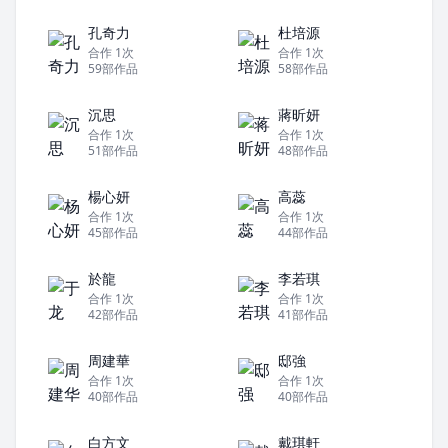
孔奇力
杜培源
合作 1次
合作 1次
59部作品
58部作品
沉思
蔣昕妍
合作 1次
合作 1次
51部作品
48部作品
楊心妍
高蕊
合作 1次
合作 1次
45部作品
44部作品
於龍
李若琪
合作 1次
合作 1次
42部作品
41部作品
周建華
邸強
合作 1次
合作 1次
40部作品
40部作品
白方文
戴琪軒