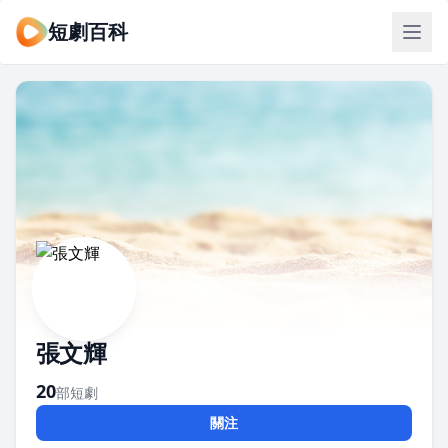
短劇百科
張文輝
20
部短劇
關注