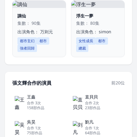
謫仙
浮生一夢
集數： 90集
集數： 80集
出演角色：
万则元
出演角色：
simon
都市玄幻
都市
女性成長
都市
強者回歸
總裁
張文輝合作的演員
前20位
王鑫
直貝貝
合作 3次
合作 2次
158部作品
23部作品
吳昊
劉凡
合作 1次
合作 1次
75部作品
64部作品