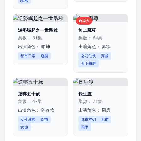
爆火
逆勢崛起之一世梟雄
無上魔尊
集數： 61集
集數： 64集
出演角色：
帕坤
出演角色：
赤练
都市日常
逆襲
玄幻仙俠
穿越
天下無敵
逆轉五十歲
長生渡
集數： 47集
集數： 71集
出演角色：
陈泰坎
出演角色：
周廉
女性成長
都市
都市玄幻
都市
女強
馬甲