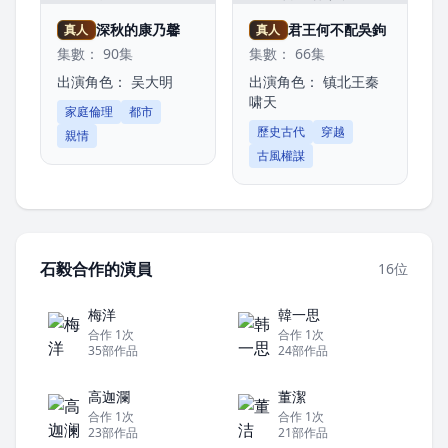
深秋的康乃馨
君王何不配吳鉤
真人
真人
集數： 90集
集數： 66集
出演角色：
吴大明
出演角色：
镇北王秦
啸天
家庭倫理
都市
歷史古代
穿越
親情
古風權謀
石毅合作的演員
16位
梅洋
韓一思
合作 1次
合作 1次
35部作品
24部作品
高迦瀾
董潔
合作 1次
合作 1次
23部作品
21部作品