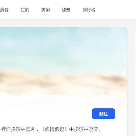
演員
短劇
爽劇
標籤
排行榜
關注
》裡面扮演林雪月，《虛情假蜜》中扮演林曉萱。