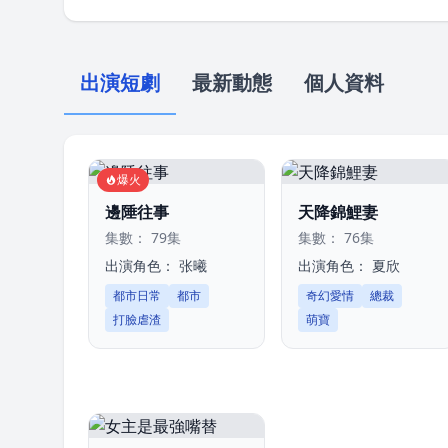
出演短劇
最新動態
個人資料
爆火
邊陲往事
天降錦鯉妻
集數： 79集
集數： 76集
出演角色：
张曦
出演角色：
夏欣
都市日常
都市
奇幻愛情
總裁
打臉虐渣
萌寶