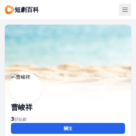
短劇百科
曹峻祥
3
部短劇
關注