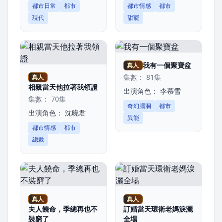
都市日常
都市
都市情感
都市
現代
甜寵
我有一個聚寶盆
真人
集數： 81集
真人
相親當天他拉著我領證
出演角色：
李慕雪
集數： 70集
奇幻腦洞
都市
出演角色：
沈晓君
異能
都市情感
都市
總裁
真人
真人
夫人饒命，季總再也不
訂婚當天環衛老媽淚灑
裝窮了
全場