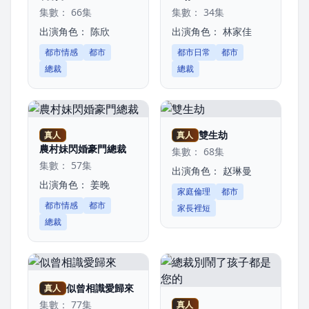
集數： 66集
集數： 34集
出演角色：
陈欣
出演角色：
林家佳
都市情感
都市
都市日常
都市
總裁
總裁
雙生劫
真人
真人
農村妹閃婚豪門總裁
集數： 68集
集數： 57集
出演角色：
赵琳曼
出演角色：
姜晚
家庭倫理
都市
都市情感
都市
家長裡短
總裁
似曾相識愛歸來
真人
集數： 77集
真人