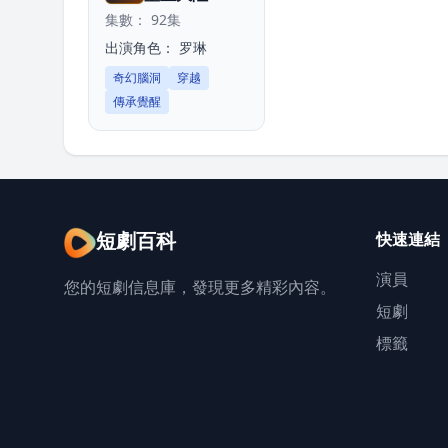
集數： 92集
出演角色：
罗琳
奇幻腦洞
穿越
傳承覺醒
短劇百科
快速連結
演員
您的短劇信息庫，發現更多精彩內容。
短劇
標籤