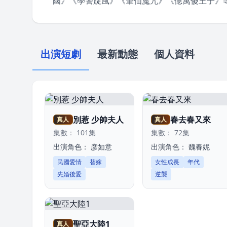
國》《學警旋風》《筆仙魔咒》《億萬傻王子》
出演短劇
最新動態
個人資料
別惹 少帥夫人
春去春又來
真人
真人
集數： 101集
集數： 72集
出演角色：
彦如意
出演角色：
魏春妮
民國愛情
替嫁
女性成長
年代
先婚後愛
逆襲
聖亞大陸1
真人