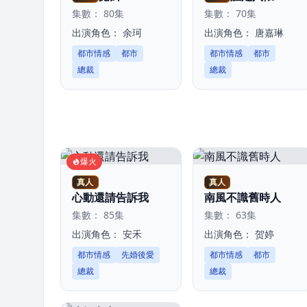
集數： 80集
集數： 70集
出演角色：
余珂
出演角色：
唐嘉琳
都市情感
都市
都市情感
都市
總裁
總裁
爆火
真人
真人
心動還請告訴我
南風不識舊時人
集數： 85集
集數： 63集
出演角色：
安禾
出演角色：
贺婷
都市情感
先婚後愛
都市情感
都市
總裁
總裁