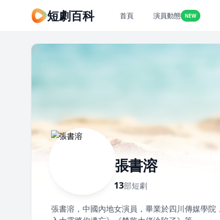
短劇百科
首頁
演員動態
NEW
張書溶
13
部短劇
張書溶，中國內地女演員，畢業於四川傳媒學院