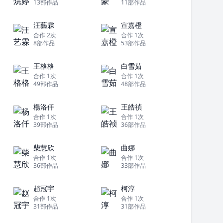
13部作品
11部作品
汪藝霖
宣嘉橙
合作 2次
合作 1次
8部作品
53部作品
王格格
白雪茹
合作 1次
合作 1次
49部作品
48部作品
楊洛仟
王皓禎
合作 1次
合作 1次
39部作品
36部作品
柴慧欣
曲娜
合作 1次
合作 1次
36部作品
33部作品
趙冠宇
柯淳
合作 1次
合作 1次
31部作品
31部作品