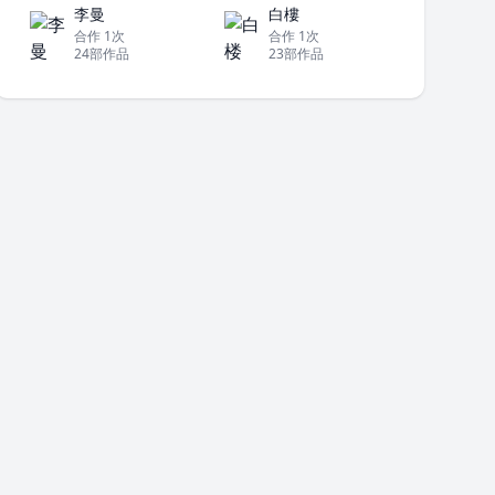
李曼
白樓
合作 1次
合作 1次
24部作品
23部作品