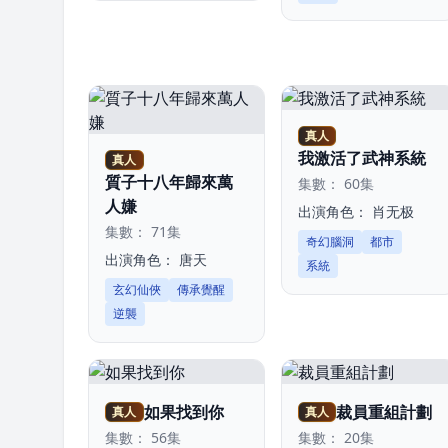
真人
我激活了武神系統
真人
質子十八年歸來萬
集數： 60集
人嫌
出演角色：
肖无极
集數： 71集
奇幻腦洞
都市
出演角色：
唐天
系統
玄幻仙俠
傳承覺醒
逆襲
如果找到你
裁員重組計劃
真人
真人
集數： 56集
集數： 20集