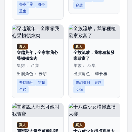
都市日常
都市
穿越
重生
真人
真人
穿越荒年，全家靠我心
全族流放，我靠種植發
聲頓頓炫肉
家致富了
集數： 71集
集數： 72集
出演角色：
云渺
出演角色：
季长樱
奇幻腦洞
穿越
奇幻腦洞
穿越
年代
女強
真人
真人
閨蜜說大哥兇可他叫我
十八歲少女橫掃直播大