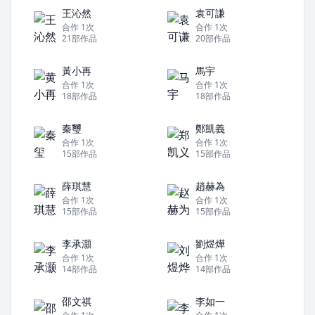
王沁然
袁可謙
合作 1次
合作 1次
21部作品
20部作品
黃小再
馬宇
合作 1次
合作 1次
18部作品
18部作品
秦璽
鄭凱義
合作 1次
合作 1次
15部作品
15部作品
薛琪慧
趙赫為
合作 1次
合作 1次
15部作品
15部作品
李承灝
劉煜燁
合作 1次
合作 1次
14部作品
14部作品
邵文祺
李如一