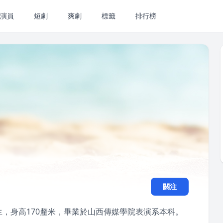
演員
短劇
爽劇
標籤
排行榜
關注
生，身高170釐米，畢業於山西傳媒學院表演系本科。