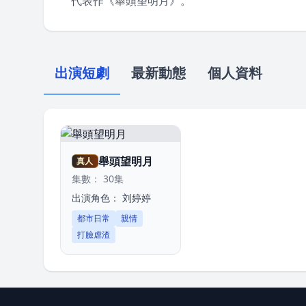
代表作《舉頭望明月》。
出演短劇
最新動態
個人資料
舉頭望明月
真人
集數： 30集
出演角色：
刘婷婷
都市日常
親情
打臉虐渣