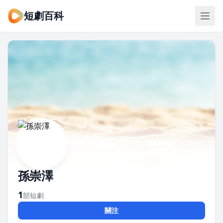
短劇百科
孫崇澤
1
部短劇
關注