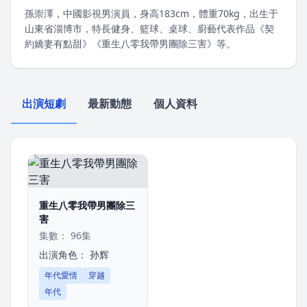
孫崇澤，中國影視男演員，身高183cm，體重70kg，出生于
山東省淄博市，特長健身、籃球、桌球、廚藝代表作品《契
約嬌妻有點甜》《重生八零我帶男團除三害》等。
出演短劇
最新動態
個人資料
重生八零我帶男團除三
害
集數： 96集
出演角色：
孙辉
年代愛情
穿越
年代