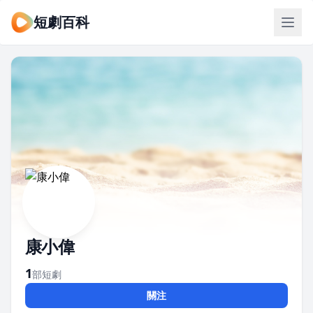
短劇百科
康小偉
1
部短劇
關注