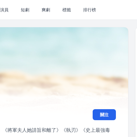
演員
短劇
爽劇
標籤
排行榜
關注
》《將軍夫人她請旨和離了》《執刃》《史上最強毒