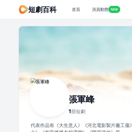
短劇百科
首頁
演員動態
NEW
張軍峰
1
部短劇
代表作品有《大生意人》《河北電影製片廠工傷