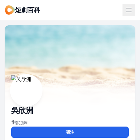
短劇百科
吳欣洲
1
部短劇
關注