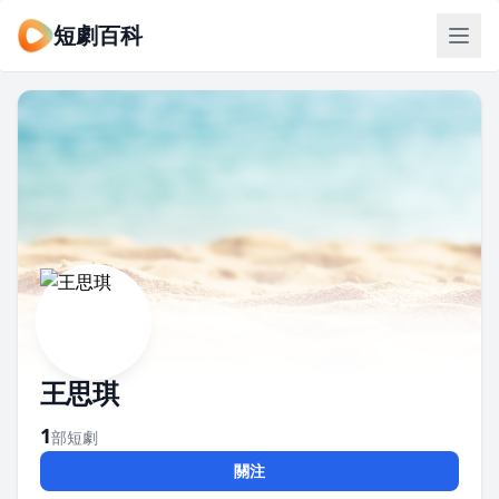
短劇百科
王思琪
1
部短劇
關注