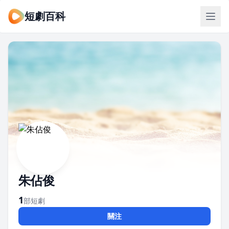
短劇百科
朱佔俊
1
部短劇
關注