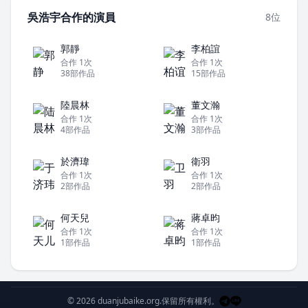
吳浩宇合作的演員
8位
郭靜
李柏誼
合作 1次
合作 1次
38部作品
15部作品
陸晨林
董文瀚
合作 1次
合作 1次
4部作品
3部作品
於濟瑋
衛羽
合作 1次
合作 1次
2部作品
2部作品
何天兒
蔣卓昀
合作 1次
合作 1次
1部作品
1部作品
© 2026 duanjubaike.org.
保留所有權利。