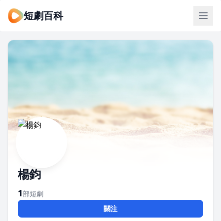
短劇百科
楊鈞
1
部短劇
關注