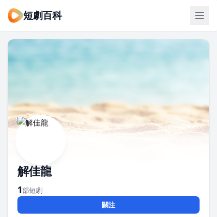
短劇百科
解佳龍
1
部短劇
關注