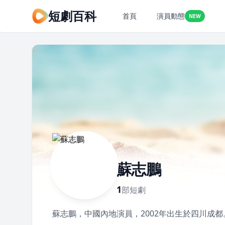
短劇百科
首頁
演員動態
NEW
蘇志鵬
1
部短劇
蘇志鵬，中國內地演員，2002年出生於四川成