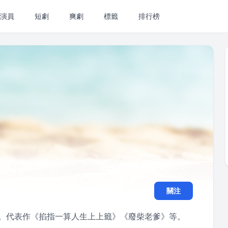
演員
短劇
爽劇
標籤
排行榜
關注
都。代表作《掐指一算人生上上籤》《廢柴老爹》等。