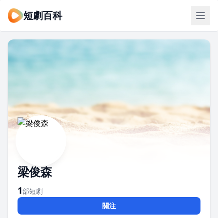
短劇百科
梁俊森
1
部短劇
關注