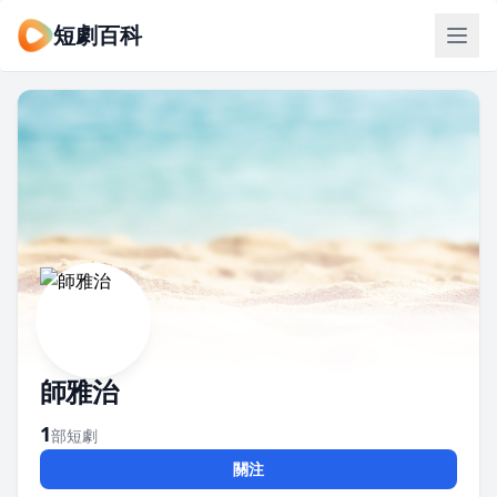
短劇百科
師雅治
1
部短劇
關注