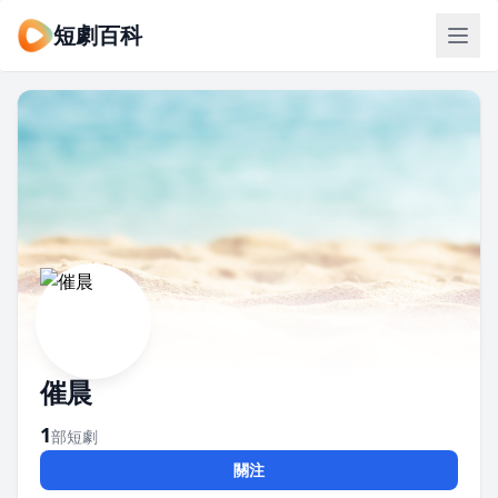
短劇百科
催晨
1
部短劇
關注