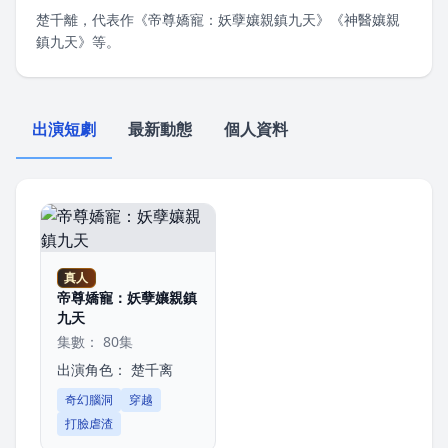
楚千離，代表作《帝尊嬌寵：妖孽孃親鎮九天》《神醫孃親
鎮九天》等。
出演短劇
最新動態
個人資料
真人
帝尊嬌寵：妖孽孃親鎮
九天
集數： 80集
出演角色：
楚千离
奇幻腦洞
穿越
打臉虐渣