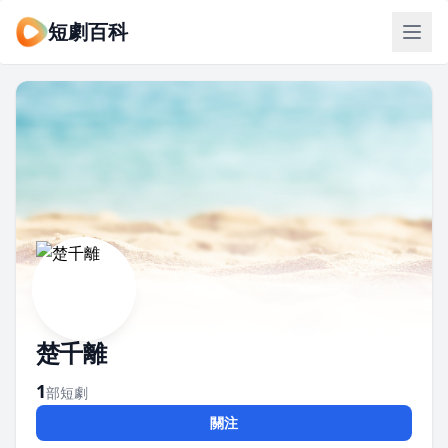
短劇百科
楚千離
1
部短劇
關注