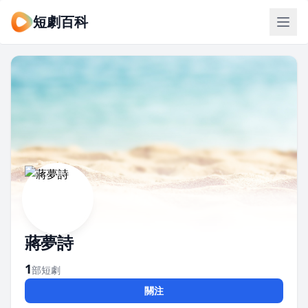
短劇百科
蔣夢詩
1
部短劇
關注