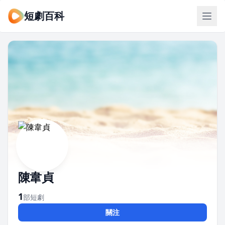
短劇百科
陳韋貞
1
部短劇
關注