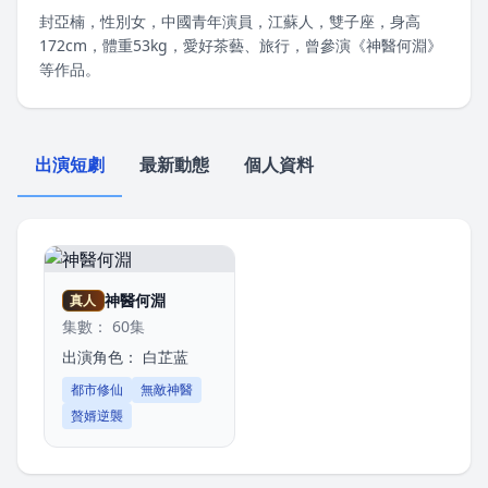
封亞楠，性別女，中國青年演員，江蘇人，雙子座，身高
172cm，體重53kg，愛好茶藝、旅行，曾參演《神醫何淵》
等作品。
出演短劇
最新動態
個人資料
神醫何淵
真人
集數： 60集
出演角色：
白芷蓝
都市修仙
無敵神醫
贅婿逆襲