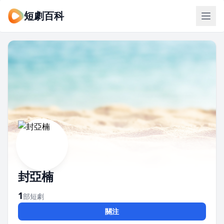
短劇百科
封亞楠
1
部短劇
關注