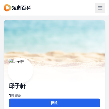
短劇百科
邱子軒
1
部短劇
關注