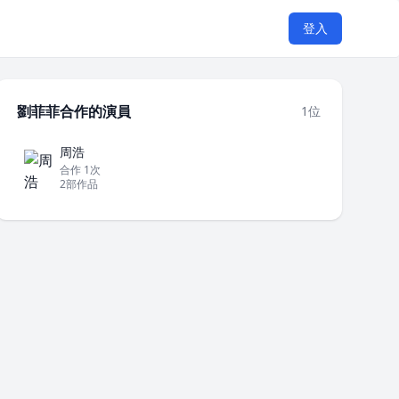
登入
劉菲菲合作的演員
1位
周浩
合作 1次
2部作品