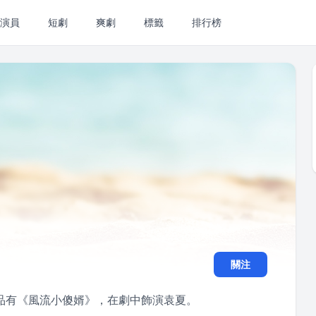
演員
短劇
爽劇
標籤
排行榜
關注
品有《風流小傻婿》，在劇中飾演袁夏。