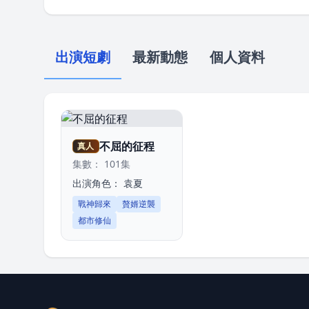
出演短劇
最新動態
個人資料
不屈的征程
真人
集數： 101集
出演角色：
袁夏
戰神歸來
贅婿逆襲
都市修仙